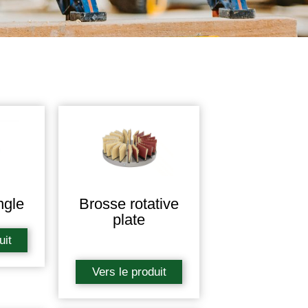
ngle
Brosse rotative
plate
uit
Vers le produit