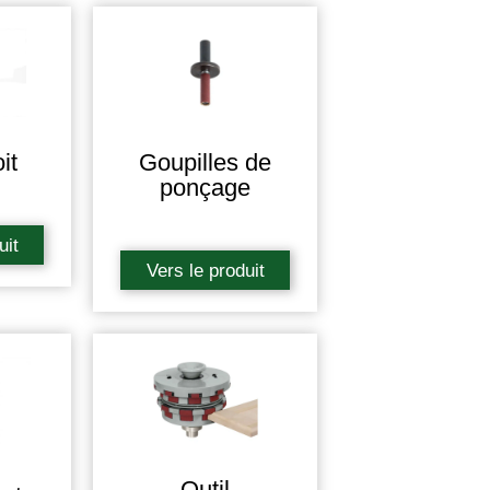
it
Goupilles de
ponçage
uit
Vers le produit
Outil