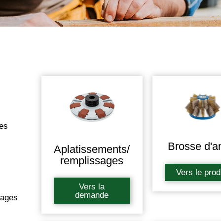
res
Brosse d'a
Aplatissements/
remplissages
Vers le prod
Vers la
demande
sages