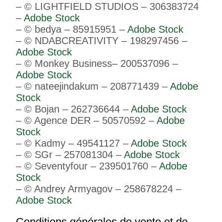
– © LIGHTFIELD STUDIOS – 306383724
–
Adobe Stock
– © bedya – 85915951 –
Adobe Stock
– © NDABCREATIVITY – 198297456 –
Adobe Stock
– © Monkey Business– 200537096 –
Adobe Stock
– © nateejindakum – 208771439 –
Adobe
Stock
– © Bojan – 262736644 –
Adobe Stock
– © Agence DER – 50570592 –
Adobe
Stock
– © Kadmy – 49541127 –
Adobe Stock
– © SGr – 257081304 –
Adobe Stock
– © Seventyfour – 239501760 –
Adobe
Stock
– © Andrey Armyagov – 258678224 –
Adobe Stock
Conditions générales de vente et de