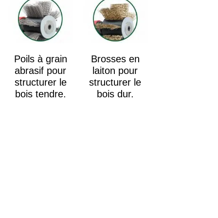
Poils à grain
Brosses en
abrasif pour
laiton pour
structurer le
structurer le
bois tendre.
bois dur.