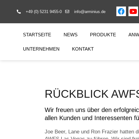
+49 (0) 5231 9455-0
info@arminius.de
STARTSEITE
NEWS
PRODUKTE
ANW
UNTERNEHMEN
KONTAKT
RÜCKBLICK AWFS
Wir freuen uns über den erfolgre
allen Kunden und Interessenten f
Joe Beer, Lane und Ron Frazier hatten d
AWFS Las Vegas zu führen. Wir sind fr